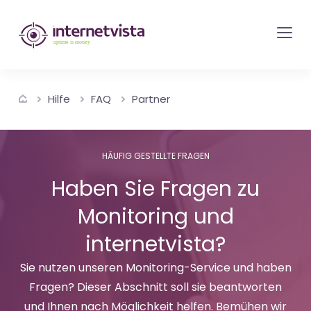
internetvista
Monitoring
-
Überwachung
Hilfe
FAQ
Partner
von
Websites
und
HÄUFIG GESTELLTE FRAGEN
Internet-
Haben Sie Fragen zu
Diensten
Monitoring und
-
Uptime
internetvista?
is
Sie nutzen unseren Monitoring-Service und haben
Money
Fragen? Dieser Abschnitt soll sie beantworten
und Ihnen nach Möglichkeit helfen. Bemühen wir