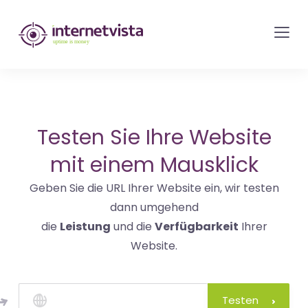
internetvista
Monitoring
-
Überwachung
von
Websites
Testen Sie Ihre Website
und
mit einem Mausklick
Internet-
Geben Sie die URL Ihrer Website ein, wir testen
Diensten
dann umgehend
-
die
Leistung
und die
Verfügbarkeit
Ihrer
Uptime
Website.
is
Money
Testen