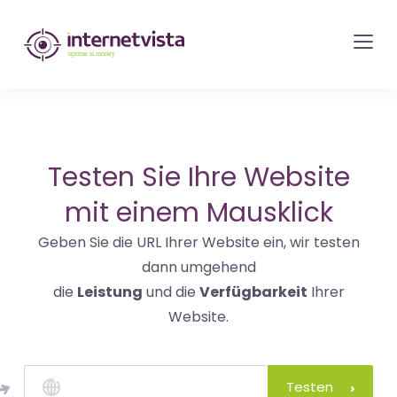
internetvista
Monitoring
-
Überwachung
von
Websites
Testen Sie Ihre Website
und
mit einem Mausklick
Internet-
Geben Sie die URL Ihrer Website ein, wir testen
Diensten
dann umgehend
-
die
Leistung
und die
Verfügbarkeit
Ihrer
Uptime
Website.
is
Money
Testen