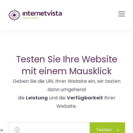
internetvista
Monitoring
-
Überwachung
von
Websites
Testen Sie Ihre Website
und
mit einem Mausklick
Internet-
Geben Sie die URL Ihrer Website ein, wir testen
Diensten
dann umgehend
-
die
Leistung
und die
Verfügbarkeit
Ihrer
Uptime
Website.
is
Money
Testen