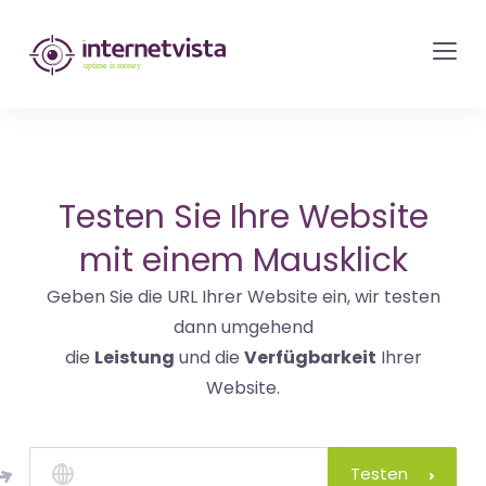
internetvista
Monitoring
-
Überwachung
von
Websites
Testen Sie Ihre Website
und
mit einem Mausklick
Internet-
Geben Sie die URL Ihrer Website ein, wir testen
Diensten
dann umgehend
-
die
Leistung
und die
Verfügbarkeit
Ihrer
Uptime
Website.
is
Money
Testen