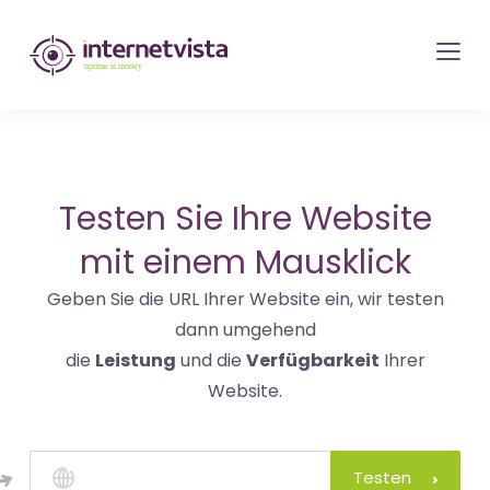
internetvista
Monitoring
-
Überwachung
von
Websites
Testen Sie Ihre Website
und
mit einem Mausklick
Internet-
Geben Sie die URL Ihrer Website ein, wir testen
Diensten
dann umgehend
-
die
Leistung
und die
Verfügbarkeit
Ihrer
Uptime
Website.
is
Money
Testen