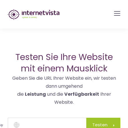
internetvista
Monitoring
-
Überwachung
von
Websites
Testen Sie Ihre Website
und
mit einem Mausklick
Internet-
Geben Sie die URL Ihrer Website ein, wir testen
Diensten
dann umgehend
-
die
Leistung
und die
Verfügbarkeit
Ihrer
Uptime
Website.
is
Money
Testen