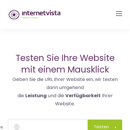
internetvista
Monitoring
-
Überwachung
von
Websites
Testen Sie Ihre Website
und
mit einem Mausklick
Internet-
Geben Sie die URL Ihrer Website ein, wir testen
Diensten
dann umgehend
-
die
Leistung
und die
Verfügbarkeit
Ihrer
Uptime
Website.
is
Money
Testen