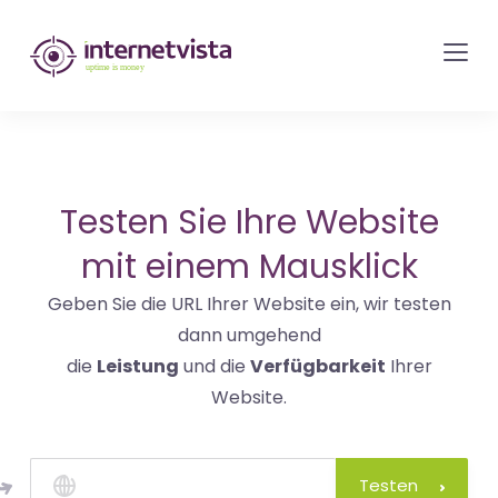
internetvista
Monitoring
-
Überwachung
von
Websites
Testen Sie Ihre Website
und
mit einem Mausklick
Internet-
Geben Sie die URL Ihrer Website ein, wir testen
Diensten
dann umgehend
-
die
Leistung
und die
Verfügbarkeit
Ihrer
Uptime
Website.
is
Money
Testen