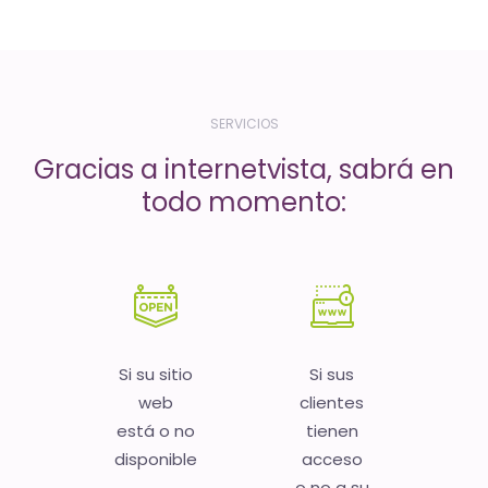
-
El
tiempo
(activo)
SERVICIOS
es
Gracias a internetvista, sabrá en
oro
todo momento:
Si su sitio
Si sus
web
clientes
está o no
tienen
disponible
acceso
o no a su