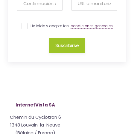
He leído y acepto las
condiciones generales
Suscribirse
InternetVista SA
Chemin du Cyclotron 6
1348 Louvain-la-Neuve
(Bélgica / Europa)