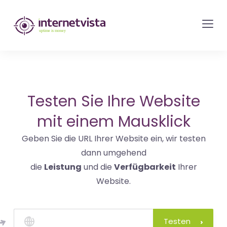
internetvista
Monitoring
-
Überwachung
von
Websites
Testen Sie Ihre Website
und
mit einem Mausklick
Internet-
Geben Sie die URL Ihrer Website ein, wir testen
Diensten
dann umgehend
-
die
Leistung
und die
Verfügbarkeit
Ihrer
Uptime
Website.
is
Money
Testen