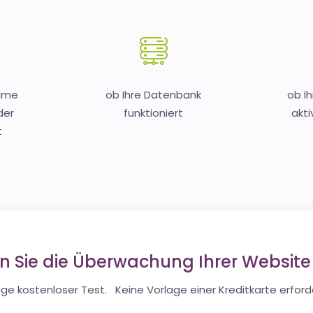
Name
ob Ihre Datenbank
ob I
der
funktioniert
akti
t
en Sie die Überwachung Ihrer Websit
ge kostenloser Test. Keine Vorlage einer Kreditkarte erforde