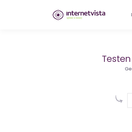
internetvista
Monitoring
-
Überwachung
Testen
von
Ge
Websites
und
Internet-
Diensten
-
Uptime