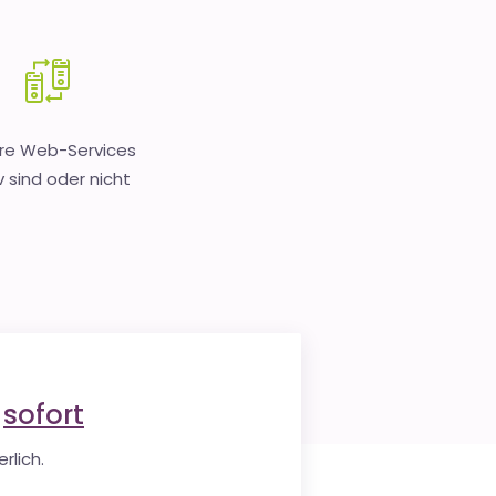
hre Web-Services
v sind oder nicht
e
sofort
rlich.