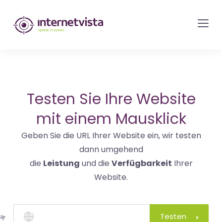
internetvista
Monitoring
-
Überwachung
von
Websites
Testen Sie Ihre Website
und
mit einem Mausklick
Internet-
Geben Sie die URL Ihrer Website ein, wir testen
Diensten
dann umgehend
-
die
Leistung
und die
Verfügbarkeit
Ihrer
Uptime
Website.
is
Money
Testen