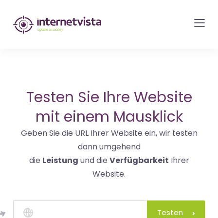
internetvista
Monitoring
-
Überwachung
von
Websites
Testen Sie Ihre Website
und
mit einem Mausklick
Internet-
Geben Sie die URL Ihrer Website ein, wir testen
Diensten
dann umgehend
-
die
Leistung
und die
Verfügbarkeit
Ihrer
Uptime
Website.
is
Money
Testen