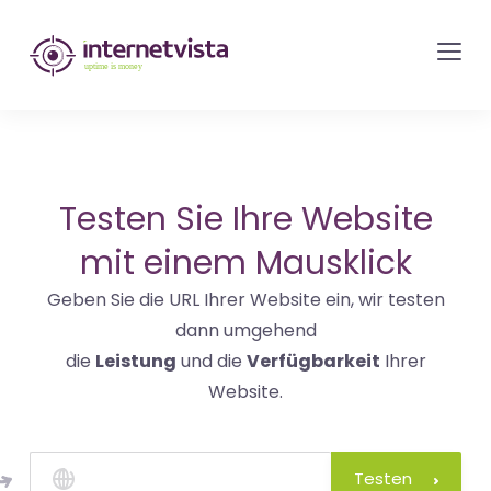
internetvista
Monitoring
-
Überwachung
von
Websites
Testen Sie Ihre Website
und
mit einem Mausklick
Internet-
Geben Sie die URL Ihrer Website ein, wir testen
Diensten
dann umgehend
-
die
Leistung
und die
Verfügbarkeit
Ihrer
Uptime
Website.
is
Money
Testen