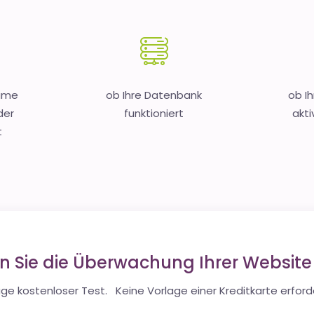
Name
ob Ihre Datenbank
ob I
der
funktioniert
akti
t
en Sie die Überwachung Ihrer Websit
ge kostenloser Test. Keine Vorlage einer Kreditkarte erforde