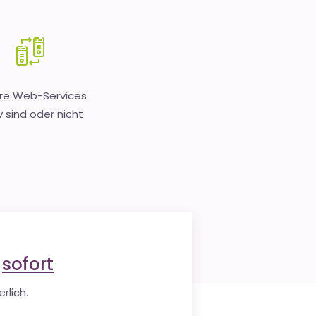
hre Web-Services
v sind oder nicht
e
sofort
rlich.