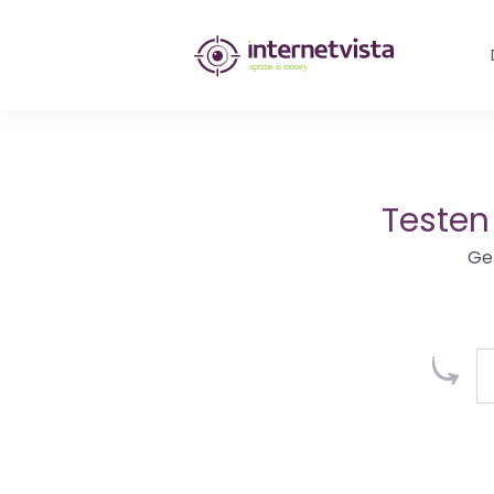
internetvista
Monitoring
-
Überwachung
Testen
von
Ge
Websites
und
Internet-
Diensten
-
Uptime