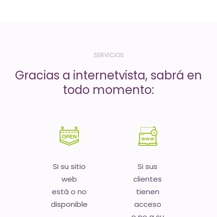
-
El
tiempo
(activo)
SERVICIOS
es
Gracias a internetvista, sabrá en
oro
todo momento:
Si su sitio
Si sus
web
clientes
está o no
tienen
disponible
acceso
o no a su