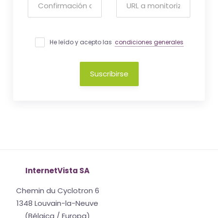
He leído y acepto las
condiciones generales
Suscribirse
InternetVista SA
Chemin du Cyclotron 6
1348 Louvain-la-Neuve
(Bélgica / Europa)