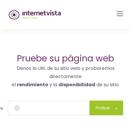
Monitorización
de
internetvista
-
control
del
Pruebe su página web
sitio
Denos la URL de su sitio web y probaremos
web
directamente
y
el
rendimiento
y la
disponibilidad
de su sitio.
de
los
servicios
Probar
de
Internet