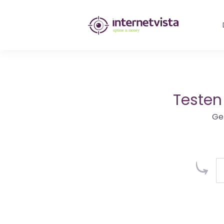
internetvista
Monitoring
-
Überwachung
Testen
von
Ge
Websites
und
Internet-
Diensten
-
Uptime