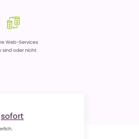
hre Web-Services
v sind oder nicht
e
sofort
rlich.