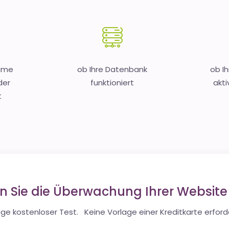
Name
ob Ihre Datenbank
ob I
der
funktioniert
akti
t
en Sie die Überwachung Ihrer Websit
ge kostenloser Test. Keine Vorlage einer Kreditkarte erforde