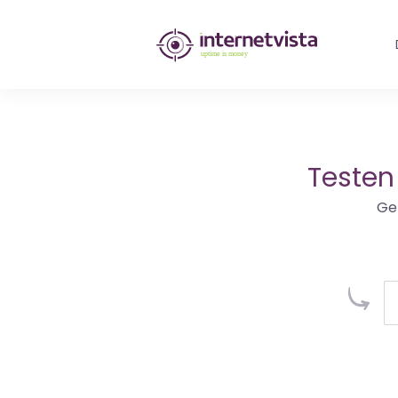
internetvista
Monitoring
-
Überwachung
Testen
von
Ge
Websites
und
Internet-
Diensten
-
Uptime