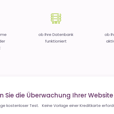
Name
ob Ihre Datenbank
ob I
der
funktioniert
akti
t
en Sie die Überwachung Ihrer Websit
ge kostenloser Test. Keine Vorlage einer Kreditkarte erforde