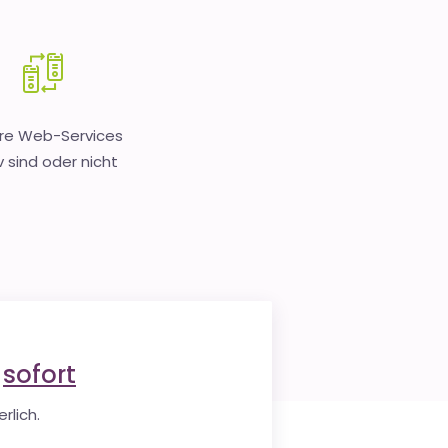
hre Web-Services
v sind oder nicht
e
sofort
rlich.