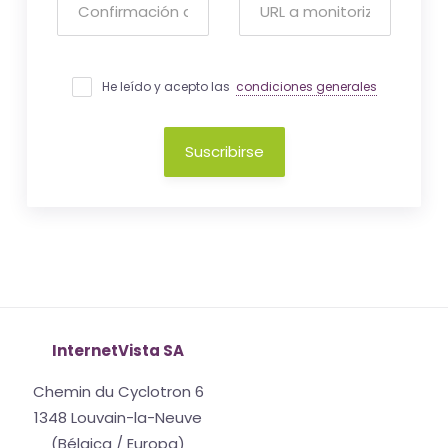
He leído y acepto las
condiciones generales
Suscribirse
InternetVista SA
Chemin du Cyclotron 6
1348 Louvain-la-Neuve
(Bélgica / Europa)