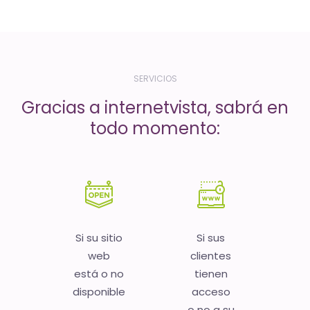
-
El
tiempo
(activo)
SERVICIOS
es
Gracias a internetvista, sabrá en
oro
todo momento:
Si su sitio
Si sus
web
clientes
está o no
tienen
disponible
acceso
o no a su