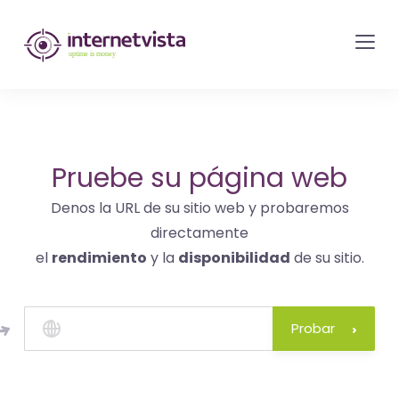
Monitorización
de
internetvista
-
control
del
Pruebe su página web
sitio
Denos la URL de su sitio web y probaremos
web
directamente
y
el
rendimiento
y la
disponibilidad
de su sitio.
de
los
servicios
Probar
de
Internet