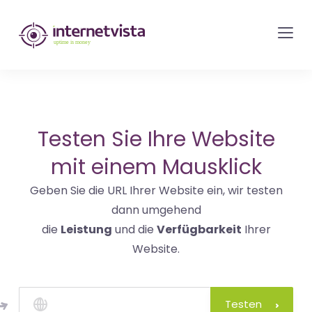
internetvista
Monitoring
-
Überwachung
von
Websites
Testen Sie Ihre Website
und
mit einem Mausklick
Internet-
Geben Sie die URL Ihrer Website ein, wir testen
Diensten
dann umgehend
-
die
Leistung
und die
Verfügbarkeit
Ihrer
Uptime
Website.
is
Money
Testen