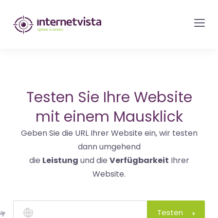
internetvista
Monitoring
-
Überwachung
von
Websites
Testen Sie Ihre Website
und
mit einem Mausklick
Internet-
Geben Sie die URL Ihrer Website ein, wir testen
Diensten
dann umgehend
-
die
Leistung
und die
Verfügbarkeit
Ihrer
Uptime
Website.
is
Money
Testen