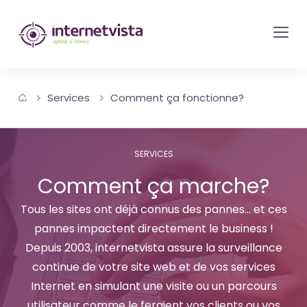
internetvista
monitoring
-
surveillance
Services
Comment ça fonctionne?
de
site
web
SERVICES
et
Comment ça marche?
de
services
Tous les sites ont déjà connus des pannes... et ces
pannes impactent directement le business !
internet-
Depuis 2003, internetvista assure la surveillance
Uptime
continue de votre site web et de vos services
is
Internet en simulant une visite ou un parcours
money
utilisateur comme le feraient vos clients ou vos