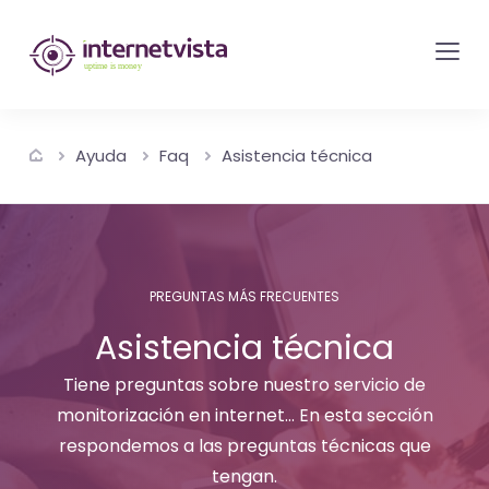
Monitorización
de
internetvista
-
Ayuda
Faq
Asistencia técnica
control
del
sitio
web
y
PREGUNTAS MÁS FRECUENTES
de
Asistencia técnica
los
Tiene preguntas sobre nuestro servicio de
servicios
monitorización en internet... En esta sección
de
respondemos a las preguntas técnicas que
Internet
tengan.