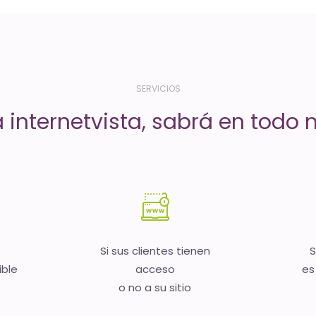
SERVICIOS
a internetvista, sabrá en todo
b
Si sus clientes tienen
S
ible
acceso
es
o no a su sitio