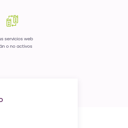
us servicios web
án o no activos
o