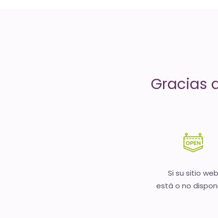
servicios
de
Internet
-
Gracias 
El
tiempo
(activo)
es
oro
Si su sitio we
está o no dispon