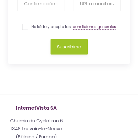
He leído y acepto las
condiciones generales
Suscribirse
InternetVista SA
Chemin du Cyclotron 6
1348 Louvain-la-Neuve
(Bélgica / Europa)