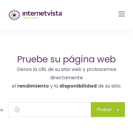
Monitorización
de
internetvista
-
control
del
Pruebe su página web
sitio
Denos la URL de su sitio web y probaremos
web
directamente
y
el
rendimiento
y la
disponibilidad
de su sitio.
de
los
servicios
Probar
de
Internet