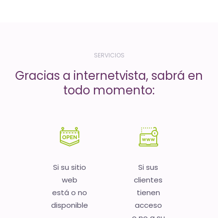
-
El
tiempo
(activo)
SERVICIOS
es
Gracias a internetvista, sabrá en
oro
todo momento:
Si su sitio
Si sus
web
clientes
está o no
tienen
disponible
acceso
o no a su