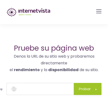
Monitorización
de
internetvista
-
control
del
Pruebe su página web
sitio
Denos la URL de su sitio web y probaremos
web
directamente
y
el
rendimiento
y la
disponibilidad
de su sitio.
de
los
servicios
Probar
de
Internet