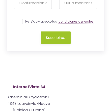
He leído y acepto las
condiciones generales
Suscribirse
InternetVista SA
Chemin du Cyclotron 6
1348 Louvain-la-Neuve
(Bélgica / Europa)