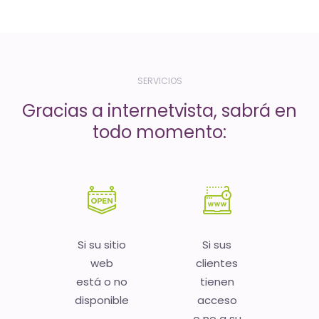
-
El
tiempo
(activo)
SERVICIOS
es
Gracias a internetvista, sabrá en
oro
todo momento:
Si su sitio
Si sus
web
clientes
está o no
tienen
disponible
acceso
o no a su