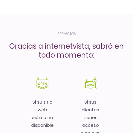
-
El
tiempo
(activo)
SERVICIOS
es
Gracias a internetvista, sabrá en
oro
todo momento:
Si su sitio
Si sus
web
clientes
está o no
tienen
disponible
acceso
o no a su