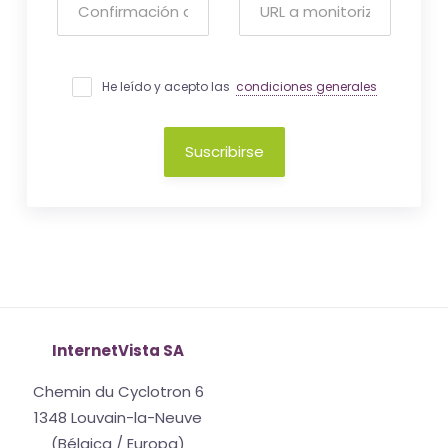
He leído y acepto las
condiciones generales
Suscribirse
InternetVista SA
Chemin du Cyclotron 6
1348 Louvain-la-Neuve
(Bélgica / Europa)