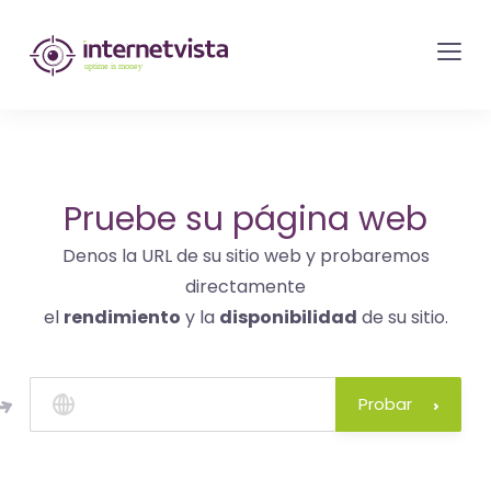
Monitorización
de
internetvista
-
control
del
Pruebe su página web
sitio
Denos la URL de su sitio web y probaremos
web
directamente
y
el
rendimiento
y la
disponibilidad
de su sitio.
de
los
servicios
Probar
de
Internet