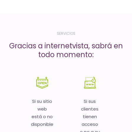
-
El
tiempo
(activo)
SERVICIOS
es
Gracias a internetvista, sabrá en
oro
todo momento:
Si su sitio
Si sus
web
clientes
está o no
tienen
disponible
acceso
o no a su