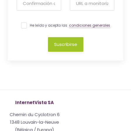
He leído y acepto las
condiciones generales
Suscribirse
InternetVista SA
Chemin du Cyclotron 6
1348 Louvain-la-Neuve
(Bélgica / Europa)