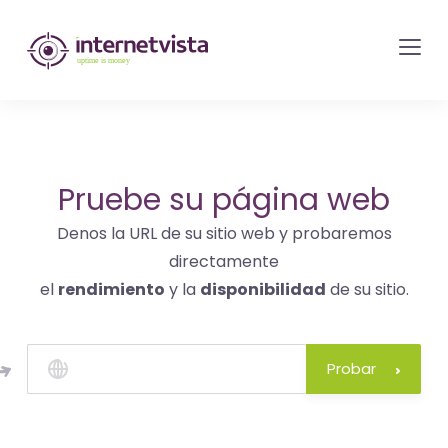
Monitorización
de
internetvista
-
control
del
Pruebe su página web
sitio
Denos la URL de su sitio web y probaremos
web
directamente
y
el
rendimiento
y la
disponibilidad
de su sitio.
de
los
servicios
Probar
de
Internet