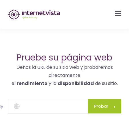
Monitorización
de
internetvista
-
control
del
Pruebe su página web
sitio
Denos la URL de su sitio web y probaremos
web
directamente
y
el
rendimiento
y la
disponibilidad
de su sitio.
de
los
servicios
Probar
de
Internet