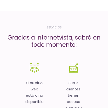
-
El
tiempo
(activo)
SERVICIOS
es
Gracias a internetvista, sabrá en
oro
todo momento:
Si su sitio
Si sus
web
clientes
está o no
tienen
disponible
acceso
o no a su