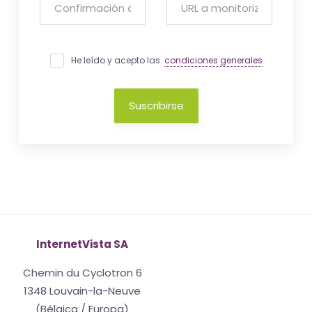
He leído y acepto las
condiciones generales
Suscribirse
InternetVista SA
Chemin du Cyclotron 6
1348 Louvain-la-Neuve
(Bélgica / Europa)