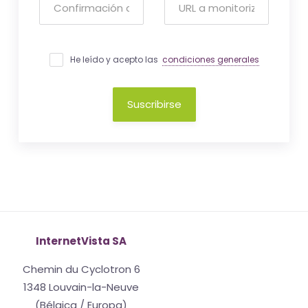
He leído y acepto las
condiciones generales
Suscribirse
InternetVista SA
Chemin du Cyclotron 6
1348 Louvain-la-Neuve
(Bélgica / Europa)