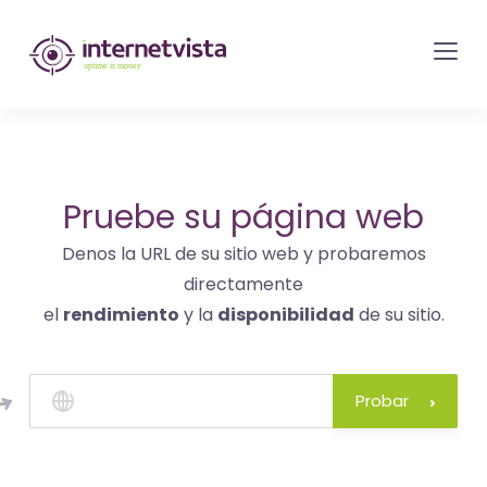
Monitorización
de
internetvista
-
control
del
Pruebe su página web
sitio
Denos la URL de su sitio web y probaremos
web
directamente
y
el
rendimiento
y la
disponibilidad
de su sitio.
de
los
servicios
Probar
de
Internet