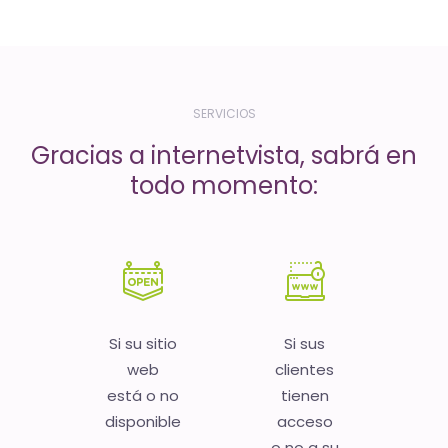
-
El
tiempo
(activo)
SERVICIOS
es
Gracias a internetvista, sabrá en
oro
todo momento:
Si su sitio
Si sus
web
clientes
está o no
tienen
disponible
acceso
o no a su