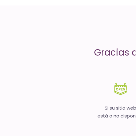
servicios
de
Internet
-
Gracias 
El
tiempo
(activo)
es
oro
Si su sitio we
está o no dispon