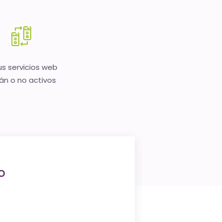
us servicios web
án o no activos
o