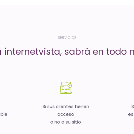
SERVICIOS
a internetvista, sabrá en todo
b
Si sus clientes tienen
S
ible
acceso
es
o no a su sitio