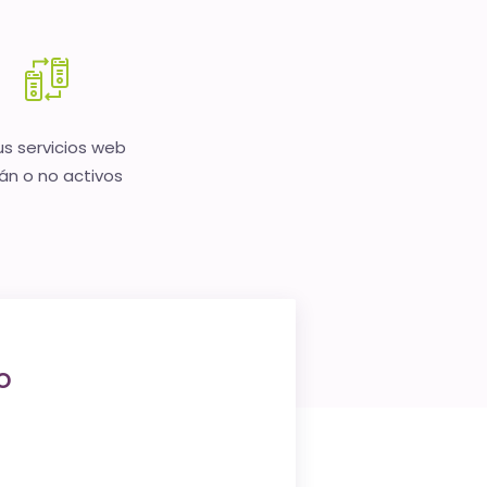
us servicios web
án o no activos
o