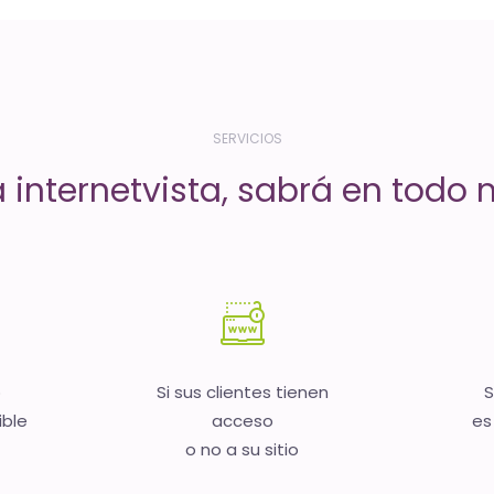
SERVICIOS
a internetvista, sabrá en todo
b
Si sus clientes tienen
S
ible
acceso
es
o no a su sitio