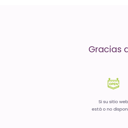
servicios
de
Internet
-
Gracias 
El
tiempo
(activo)
es
oro
Si su sitio we
está o no dispon