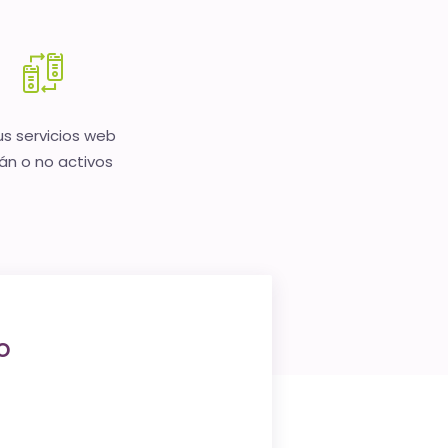
us servicios web
án o no activos
o