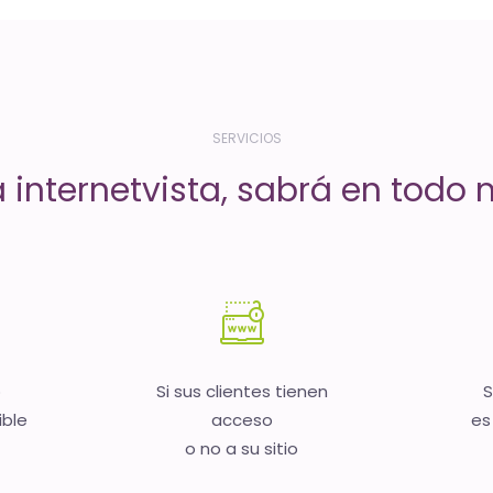
SERVICIOS
a internetvista, sabrá en todo
b
Si sus clientes tienen
S
ible
acceso
es
o no a su sitio