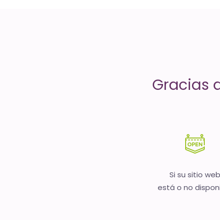
servicios
de
Internet
-
Gracias 
El
tiempo
(activo)
es
oro
Si su sitio we
está o no dispon