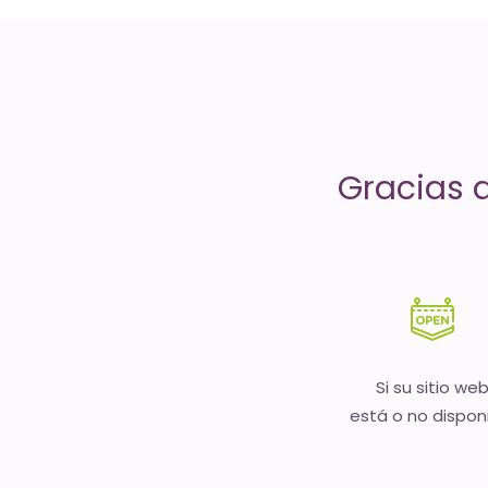
servicios
de
Internet
-
Gracias 
El
tiempo
(activo)
es
oro
Si su sitio we
está o no dispon