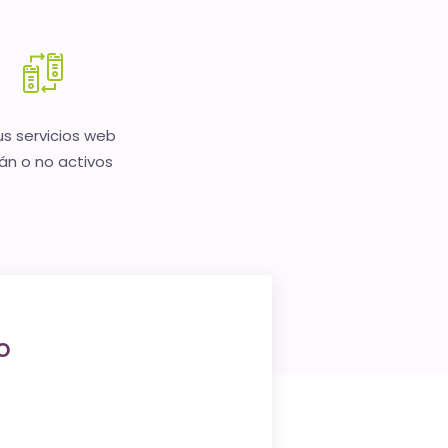
us servicios web
án o no activos
o