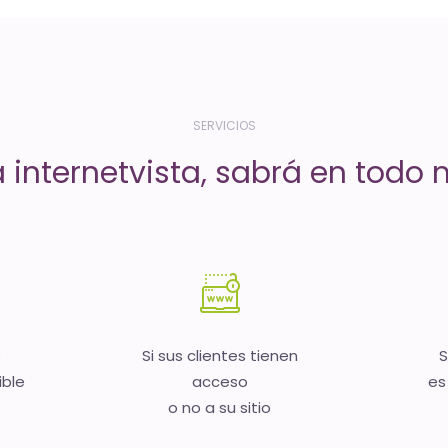
SERVICIOS
a internetvista, sabrá en todo
b
Si sus clientes tienen
S
ible
acceso
es
o no a su sitio