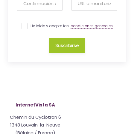
He leído y acepto las
condiciones generales
Suscribirse
InternetVista SA
Chemin du Cyclotron 6
1348 Louvain-la-Neuve
(Bélgica / Europa)