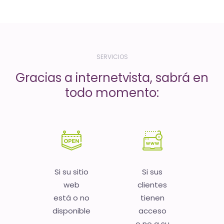
-
El
tiempo
(activo)
SERVICIOS
es
Gracias a internetvista, sabrá en
oro
todo momento:
Si su sitio
Si sus
web
clientes
está o no
tienen
disponible
acceso
o no a su