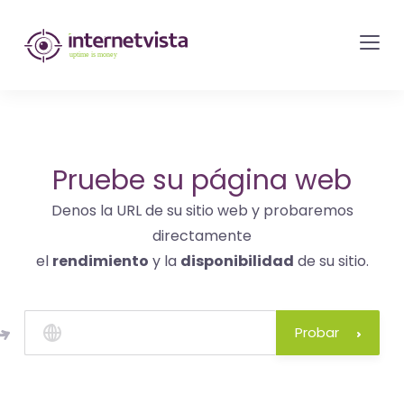
Monitorización
de
internetvista
-
control
del
Pruebe su página web
sitio
Denos la URL de su sitio web y probaremos
web
directamente
y
el
rendimiento
y la
disponibilidad
de su sitio.
de
los
servicios
Probar
de
Internet