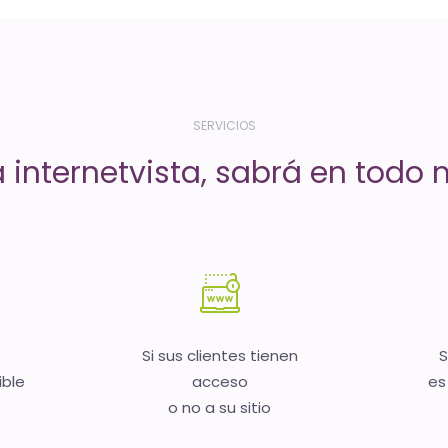
SERVICIOS
a internetvista, sabrá en todo
b
Si sus clientes tienen
S
ible
acceso
es
o no a su sitio