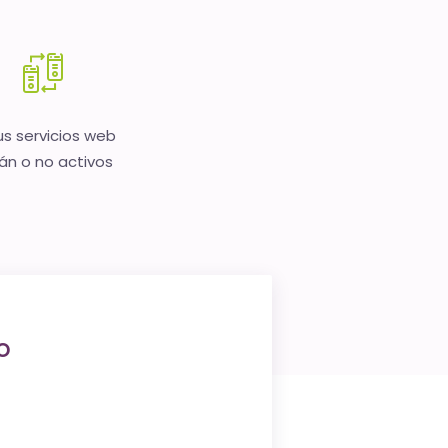
us servicios web
án o no activos
o