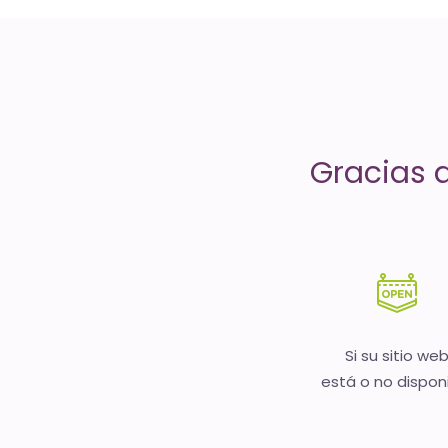
servicios
de
Internet
-
Gracias 
El
tiempo
(activo)
es
oro
Si su sitio we
está o no dispon