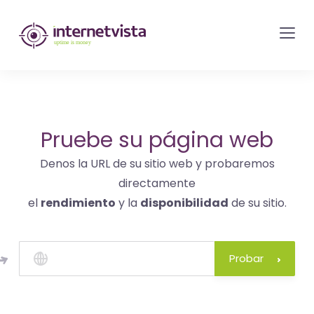
Monitorización
de
internetvista
-
control
del
Pruebe su página web
sitio
Denos la URL de su sitio web y probaremos
web
directamente
y
el
rendimiento
y la
disponibilidad
de su sitio.
de
los
servicios
Probar
de
Internet