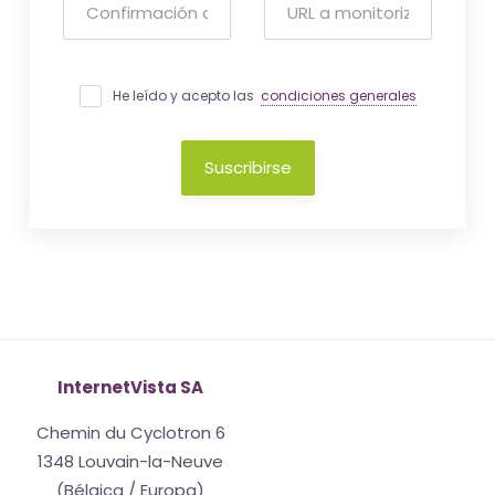
He leído y acepto las
condiciones generales
Suscribirse
InternetVista SA
Chemin du Cyclotron 6
1348 Louvain-la-Neuve
(Bélgica / Europa)