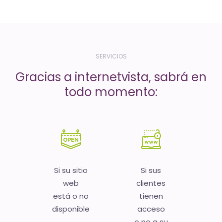
-
El
tiempo
(activo)
SERVICIOS
es
Gracias a internetvista, sabrá en
oro
todo momento:
Si su sitio
Si sus
web
clientes
está o no
tienen
disponible
acceso
o no a su