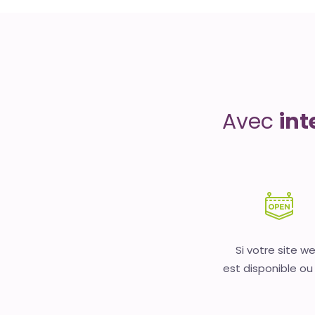
Uptime
is
money
Avec
int
Si votre site w
est disponible ou