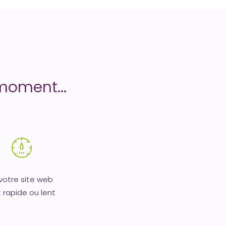
moment...
 votre site web
 rapide ou lent