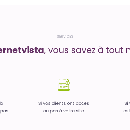
SERVICES
ernetvista
, vous savez à tout 
eb
Si vos clients ont accès
Si
 pas
ou pas à votre site
est