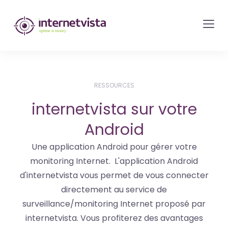
internetvista
monitoring
-
surveillance
de
RESSOURCES
site
internetvista sur votre
web
et
Android
de
Une application Android pour gérer votre
services
monitoring Internet. L'application Android
internet-
d'internetvista vous permet de vous connecter
Uptime
directement au service de
is
surveillance/monitoring Internet proposé par
money
internetvista. Vous profiterez des avantages