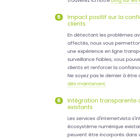
trouverez ici notre
blog sur les
Impact positif sur la conf
5
clients
En détectant les problèmes ava
affectés, nous vous permettons 
une expérience en ligne transp
surveillance fiables, vous pouv
clients et renforcer la confia
Ne soyez pas le dernier à être 
dès maintenant.
Intégration transparente 
6
existants
Les services d'internetvista s'
écosystème numérique existant.
peuvent être incorporés dans vo