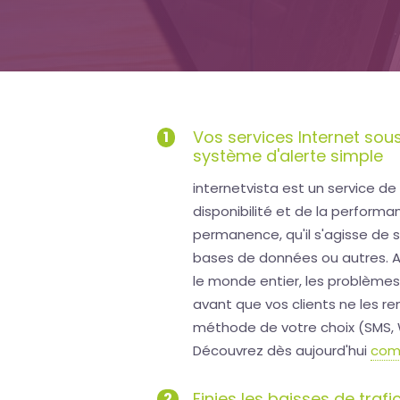
Uptime
is
money
Vos services Internet sou
1
système d'alerte simple
internetvista est un service de 
disponibilité et de la perform
permanence, qu'il s'agisse de s
bases de données ou autres. A
le monde entier, les problème
avant que vos clients ne les re
méthode de votre choix (SMS, 
Découvrez dès aujourd'hui
comm
Finies les baisses de trafi
2