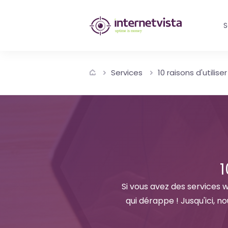
internetvista
S
monitoring
-
Services
10 raisons d'utilise
surveillance
de
site
web
et
1
de
Si vous avez des services w
qui dérappe ! Jusqu'ici, n
services
internet-