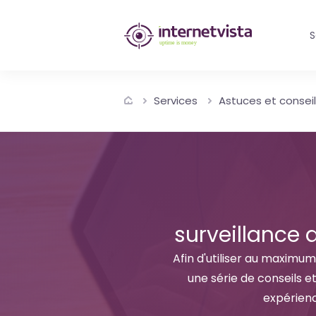
internetvista
S
monitoring
-
Services
Astuces et consei
surveillance
de
site
web
et
surveillance 
de
Afin d'utiliser au maxim
une série de conseils e
services
expérienc
internet-