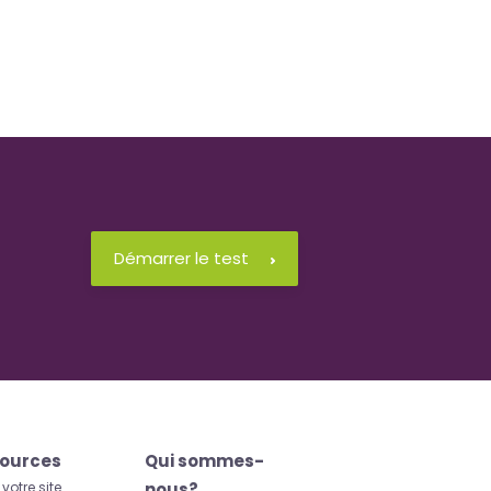
Démarrer le test
ources
Qui sommes-
 votre site
nous?