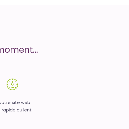
moment...
 votre site web
 rapide ou lent