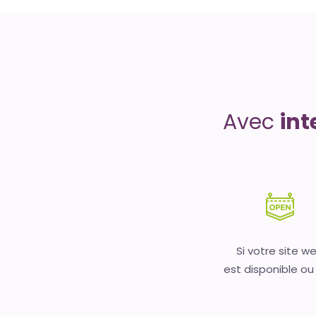
Uptime
is
money
Avec
int
Si votre site w
est disponible ou