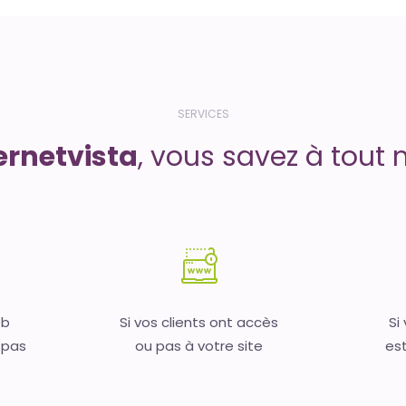
SERVICES
ernetvista
, vous savez à tout 
eb
Si vos clients ont accès
Si
 pas
ou pas à votre site
est