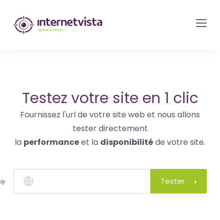
internetvista
monitoring
-
surveillance
de
site
Testez votre site en 1 clic
web
Fournissez l'url de votre site web et nous allons
et
tester directement
de
la
performance
et la
disponibilité
de votre site.
services
internet-
Uptime
Tester
is
money