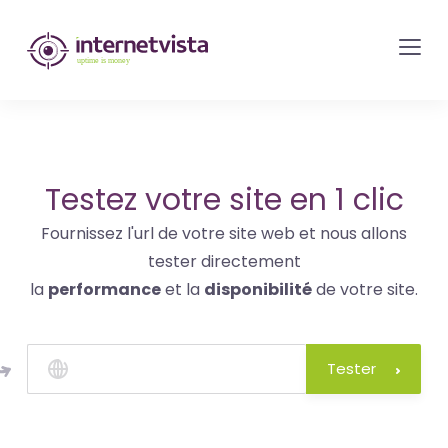
internetvista
monitoring
-
surveillance
de
site
Testez votre site en 1 clic
web
Fournissez l'url de votre site web et nous allons
et
tester directement
de
la
performance
et la
disponibilité
de votre site.
services
internet-
Uptime
Tester
is
money