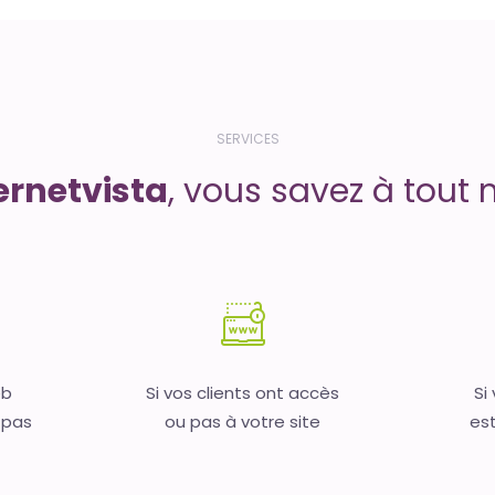
SERVICES
ernetvista
, vous savez à tout 
eb
Si vos clients ont accès
Si
 pas
ou pas à votre site
est