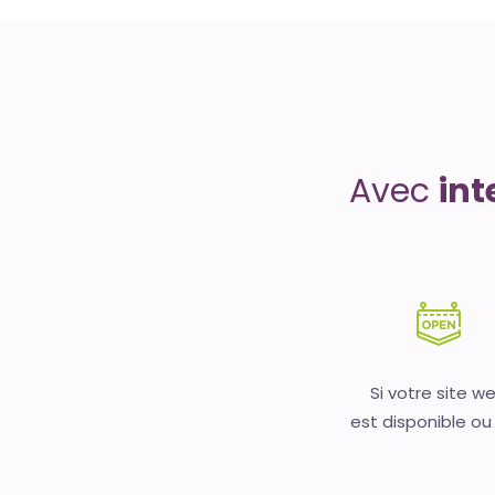
Uptime
is
money
Avec
int
Si votre site w
est disponible ou