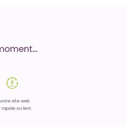
moment...
 votre site web
 rapide ou lent