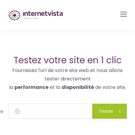
internetvista
monitoring
-
surveillance
de
site
Testez votre site en 1 clic
web
Fournissez l'url de votre site web et nous allons
et
tester directement
de
la
performance
et la
disponibilité
de votre site.
services
internet-
Uptime
Tester
is
money