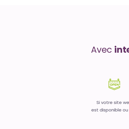
Uptime
is
money
Avec
int
Si votre site w
est disponible ou