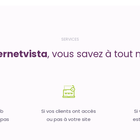
SERVICES
ernetvista
, vous savez à tout 
eb
Si vos clients ont accès
Si
 pas
ou pas à votre site
est