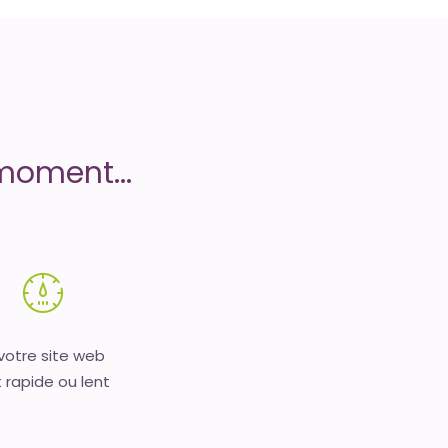
moment...
 votre site web
 rapide ou lent