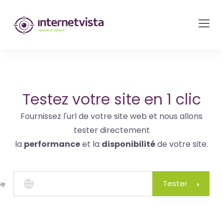
internetvista
monitoring
-
surveillance
de
site
Testez votre site en 1 clic
web
Fournissez l'url de votre site web et nous allons
et
tester directement
de
la
performance
et la
disponibilité
de votre site.
services
internet-
Uptime
Tester
is
money