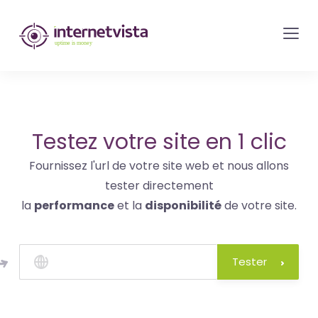
internetvista
monitoring
-
surveillance
de
site
Testez votre site en 1 clic
web
Fournissez l'url de votre site web et nous allons
et
tester directement
de
la
performance
et la
disponibilité
de votre site.
services
internet-
Uptime
Tester
is
money